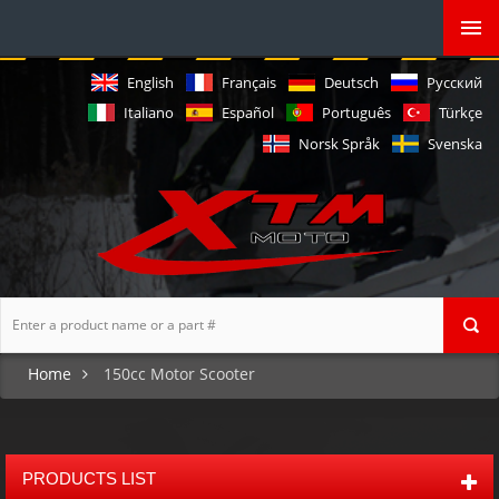
English
Français
Deutsch
Русский
Italiano
Español
Português
Türkçe
Norsk Språk
Svenska
Home
150cc Motor Scooter
PRODUCTS LIST